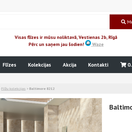
Me
Visas flīzes ir mūsu noliktavā, Vestienas 2b, Rīgā
Pērc un saņem jau šodien!
Waze
Flīzes
Kolekcijas
Akcija
Kontakti
0
>
Flīžu kolekcijas
>
Baltimore 8212
Baltim