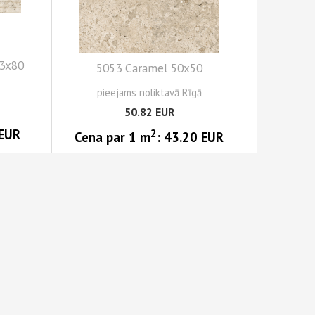
.3x80
5053 Caramel 50x50
pieejams noliktavā Rīgā
50.82
EUR
2
EUR
Cena par 1
m
:
43.20
EUR