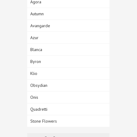
Agora
Autumn
Avangarde
Azur
Blanca
Byron
Klio
Obsydian
Onis
Quadretti
Stone Flowers