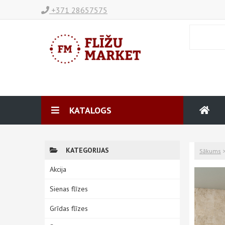
+371 28657575
KATALOGS
KATEGORIJAS
Sākums
Akcija
Sienas flīzes
Grīdas flīzes