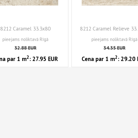
8212 Caramel 33.3x80
8212 Caramel Relieve 33
pieejams noliktavā Rīgā
pieejams noliktavā Rīgā
32.88
EUR
34.35
EUR
2
2
na par 1
m
:
27.95
EUR
Cena par 1
m
:
29.20