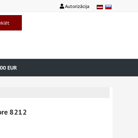
Autorizācija
klēt
.00
EUR
ore 8212