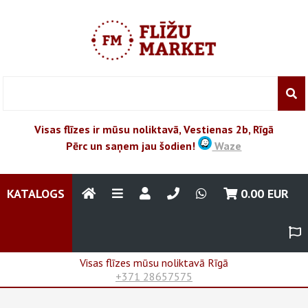
Visas flīzes ir mūsu noliktavā, Vestienas 2b, Rīgā
Pērc un saņem jau šodien!
Waze
KATALOGS
0.00
EUR
Visas flīzes mūsu noliktavā Rīgā
+371 28657575