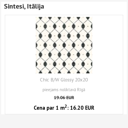
Sintesi, Itālija
Chic B/W Glossy 20x20
pieejams noliktavā Rīgā
19.06
EUR
2
Cena par 1
m
:
16.20
EUR