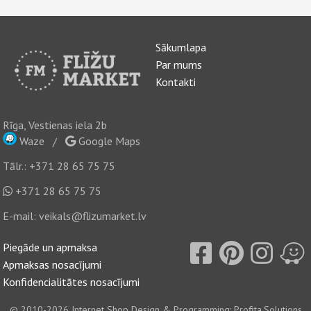
Sākumlapa
Par mums
Kontakti
Rīga, Vestienas iela 2b
Waze
/
Google Maps
Tālr.:
+371 28 65 75 75
+371 28 65 75 75
E-mail:
veikals@flizumarket.lv
Piegāde un apmaksa
Apmaksas nosacījumi
Konfidencialitātes nosacījumi
© 2010-2026
Internet Shop Design & Programming: Profita.Solutions