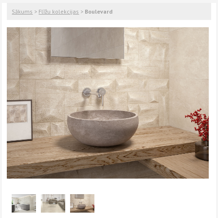
Sākums
>
Flīžu kolekcijas
>
Boulevard