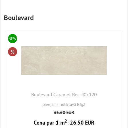
Boulevard
NEW
%
Boulevard Caramel Rec 40x120
pieejams noliktavā Rīgā
33.60
EUR
2
Cena par 1
m
:
26.50
EUR