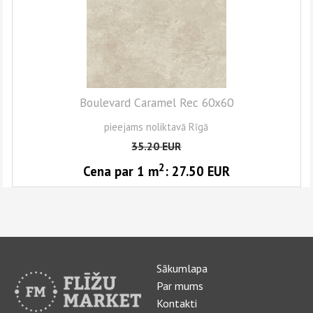
Boulevard Caramel Rec 60x60
pieejams noliktavā Rīgā
35.20
EUR
2
Cena par 1
m
:
27.50
EUR
Sākumlapa
Par mums
Kontakti