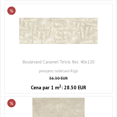
%
Boulevard Caramel Tetris Rec 40x120
pieejams noliktavā Rīgā
36.30
EUR
2
Cena par 1
m
:
28.50
EUR
%