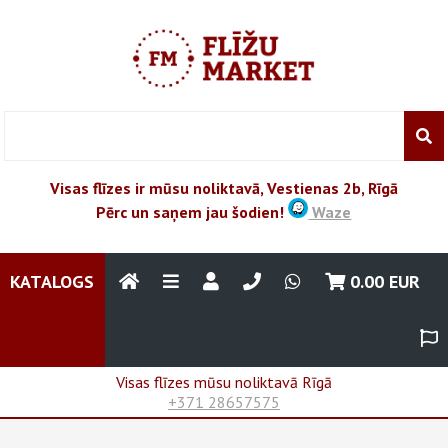
Visas flīzes ir mūsu noliktavā, Vestienas 2b, Rīgā
Pērc un saņem jau šodien!
Waze
KATALOGS
0.00
EUR
Visas flīzes mūsu noliktavā Rīgā
+371 28657575