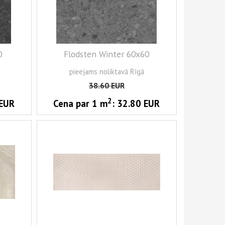
0
Flodsten Winter 60x60
pieejams noliktavā Rīgā
38.60
EUR
2
EUR
Cena par 1
m
:
32.80
EUR