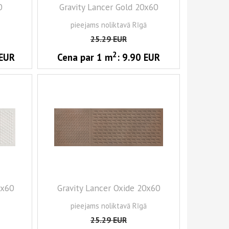
0
Gravity Lancer Gold 20x60
pieejams noliktavā Rīgā
25.29
EUR
2
EUR
Cena par 1
m
:
9.90
EUR
0x60
Gravity Lancer Oxide 20x60
pieejams noliktavā Rīgā
25.29
EUR