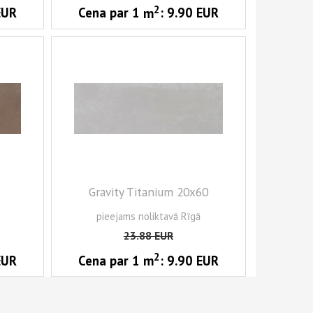
2
EUR
Cena par 1
m
:
9.90
EUR
Gravity Titanium 20x60
pieejams noliktavā Rīgā
23.88
EUR
2
EUR
Cena par 1
m
:
9.90
EUR