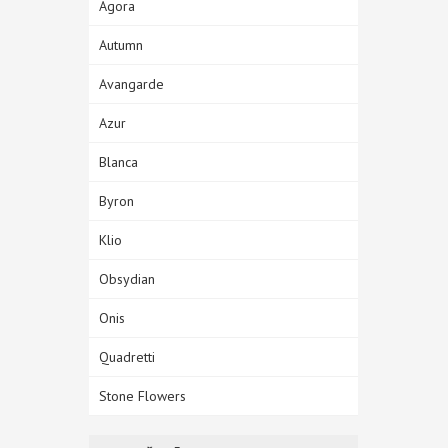
Agora
Autumn
Avangarde
Azur
Blanca
Byron
Klio
Obsydian
Onis
Quadretti
Stone Flowers