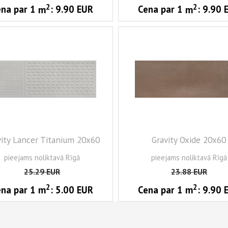
2
2
ena par 1
m
:
9.90
EUR
Cena par 1
m
:
9.90
vity Lancer Titanium 20x60
Gravity Oxide 20x60
pieejams noliktavā Rīgā
pieejams noliktavā Rīgā
25.29
EUR
23.88
EUR
2
2
ena par 1
m
:
5.00
EUR
Cena par 1
m
:
9.90