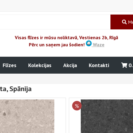
Me
Visas flīzes ir mūsu noliktavā, Vestienas 2b, Rīgā
Pērc un saņem jau šodien!
Waze
Flīzes
Kolekcijas
Akcija
Kontakti
0
ta, Spānija
%