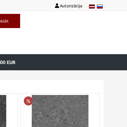
Autorizācija
klēt
.00
EUR
%