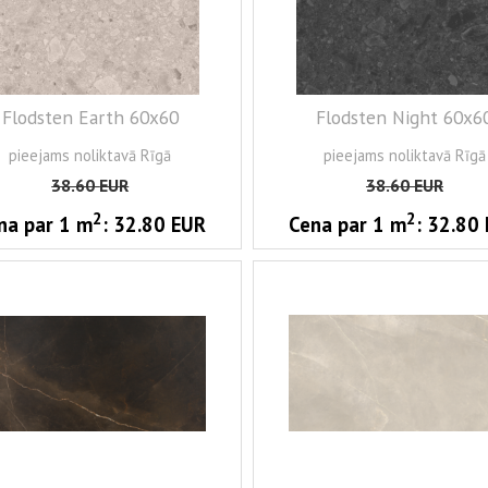
Flodsten Earth 60x60
Flodsten Night 60x6
pieejams noliktavā Rīgā
pieejams noliktavā Rīgā
38.60
EUR
38.60
EUR
2
2
na par 1
m
:
32.80
EUR
Cena par 1
m
:
32.80