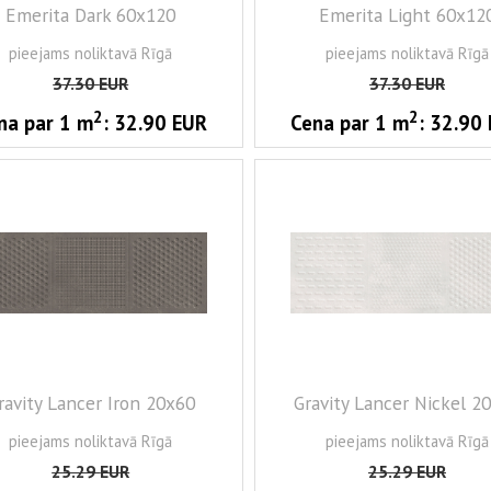
Emerita Dark 60x120
Emerita Light 60x12
pieejams noliktavā Rīgā
pieejams noliktavā Rīgā
37.30
EUR
37.30
EUR
2
2
na par 1
m
:
32.90
EUR
Cena par 1
m
:
32.90
ravity Lancer Iron 20x60
Gravity Lancer Nickel 2
pieejams noliktavā Rīgā
pieejams noliktavā Rīgā
25.29
EUR
25.29
EUR