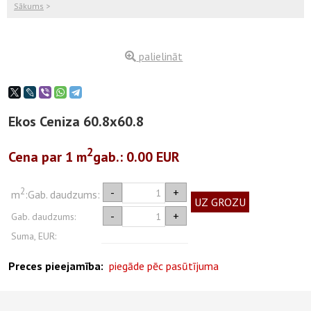
Sākums
>
palielināt
Ekos Ceniza 60.8x60.8
2
Cena par 1
m
gab.
: 0.00 EUR
2
-
+
m
:
Gab. daudzums:
UZ GROZU
-
+
Gab. daudzums:
Suma, EUR:
Preces pieejamība:
piegāde pēc pasūtījuma