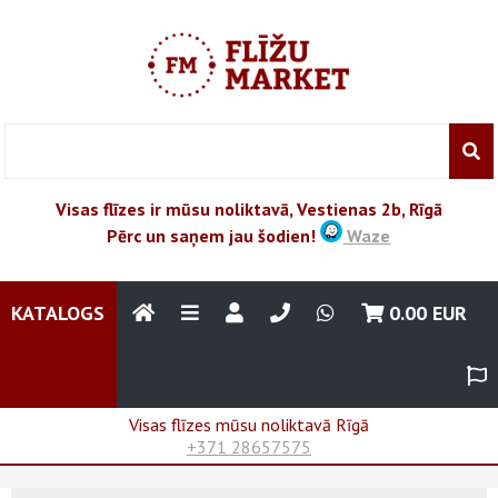
Visas flīzes ir mūsu noliktavā, Vestienas 2b, Rīgā
Pērc un saņem jau šodien!
Waze
KATALOGS
0.00
EUR
Visas flīzes mūsu noliktavā Rīgā
+371 28657575