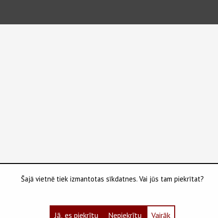
Šajā vietnē tiek izmantotas sīkdatnes. Vai jūs tam piekrītat?
Jā, es piekrītu
Nepiekrītu
Vairāk