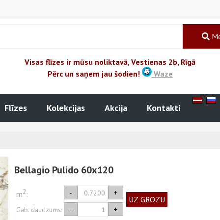
Me
Visas flīzes ir mūsu noliktavā, Vestienas 2b, Rīgā
Pērc un saņem jau šodien!
Waze
Flīzes
Kolekcijas
Akcija
Kontakti
Bellagio Pulido 60x120
2
-
+
m
:
UZ GROZU
-
+
Gab. daudzums: