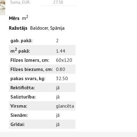
Suma, EUR:
27.58
2
Mērs
m
Ražotājs
Baldocer, Spānija
gab. pakā:
2
2
1.44
m
pakā:
Flīzes īzmers, cm:
60x120
Flīzes biezums, cm:
0.80
pakas svars, kg:
32.50
Rektificēta:
jā
Salizturība:
jā
Virsma:
glancēta
Sienām:
jā
Grīdai:
jā