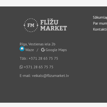
Sākumla
Par mum
Kontakti
Rīga, Vestienas iela 2b
Waze
/
Google Maps
Tālr.:
+371 28 65 75 75
+371 28 65 75 75
E-mail:
veikals@flizumarket.lv