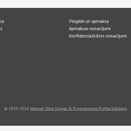
pa
Piegāde un apmaksa
s
Apmaksas nosacījumi
Konfidencialitātes nosacījumi
© 2010-2026
Internet Shop Design & Programming: Profita.Solutions