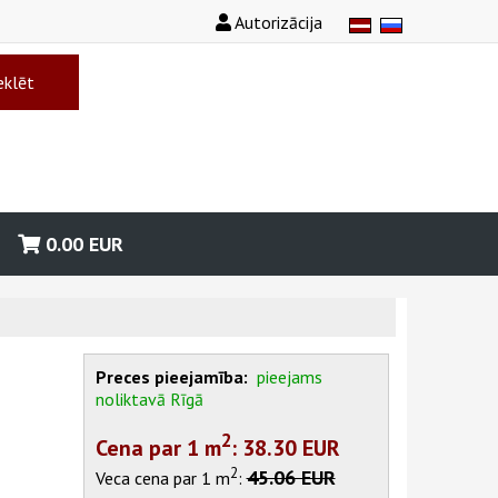
Autorizācija
klēt
0.00
EUR
Preces pieejamība:
pieejams
noliktavā Rīgā
2
Cena par 1
m
: 38.30 EUR
2
45.06 EUR
Veca cena par 1
m
: