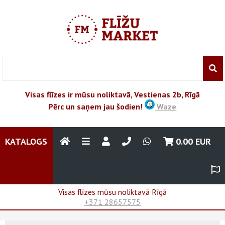
Visas flīzes ir mūsu noliktavā, Vestienas 2b, Rīgā
Pērc un saņem jau šodien!
Waze
KATALOGS
0.00
EUR
Visas flīzes mūsu noliktavā Rīgā
+371 28657575