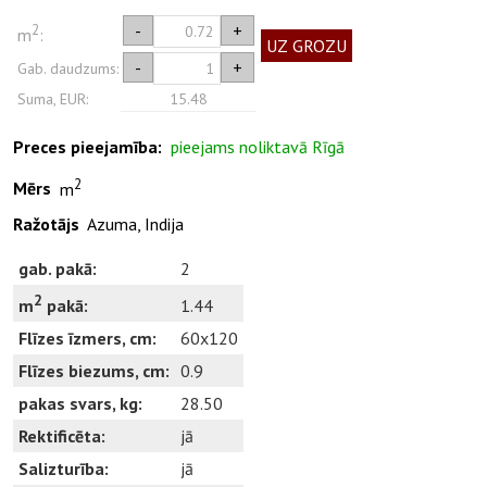
2
-
+
m
:
UZ GROZU
-
+
Gab. daudzums:
Suma, EUR:
15.48
Preces pieejamība:
pieejams noliktavā Rīgā
2
Mērs
m
Ražotājs
Azuma, Indija
gab. pakā:
2
2
1.44
m
pakā:
Flīzes īzmers, cm:
60x120
Flīzes biezums, cm:
0.9
pakas svars, kg:
28.50
Rektificēta:
jā
Salizturība:
jā