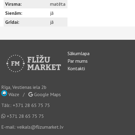
Virsma:
matēta
Sienām:
jā
Grīdai:
jā
Sākumlapa
Par mums
Kontakti
Rīga, Vestienas iela 2b
Waze
/
Google Maps
Tālr.:
+371 28 65 75 75
+371 28 65 75 75
E-mail:
veikals@flizumarket.lv