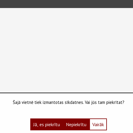
Šajā vietnē tiek izmantotas sīkdatnes. Vai jūs tam piekrītat?
Jā, es piekrītu
Nepiekrītu
Vairāk