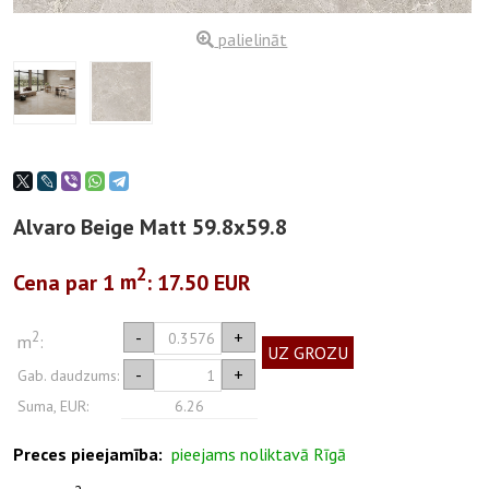
palielināt
Alvaro Beige Matt 59.8x59.8
2
Cena par 1
m
: 17.50 EUR
2
-
+
m
:
UZ GROZU
-
+
Gab. daudzums:
Suma, EUR:
6.26
Preces pieejamība:
pieejams noliktavā Rīgā