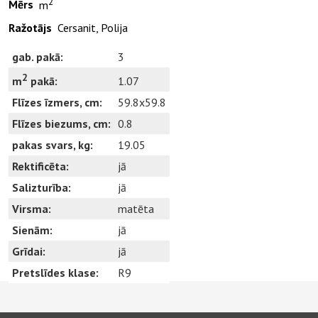
2
Mērs
m
Ražotājs
Cersanit, Polija
gab. pakā:
3
2
1.07
m
pakā:
Flīzes īzmers, cm:
59.8x59.8
Flīzes biezums, cm:
0.8
pakas svars, kg:
19.05
Rektificēta:
jā
Salizturība:
jā
Virsma:
matēta
Sienām:
jā
Grīdai:
jā
Pretslīdes klase:
R9