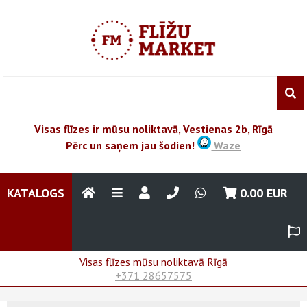
Visas flīzes ir mūsu noliktavā, Vestienas 2b, Rīgā
Pērc un saņem jau šodien!
Waze
KATALOGS
0.00
EUR
Visas flīzes mūsu noliktavā Rīgā
+371 28657575