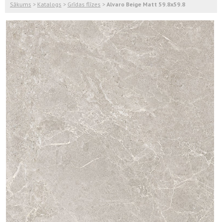
Sākums
>
Katalogs
>
Grīdas flīzes
>
Alvaro Beige Matt 59.8x59.8